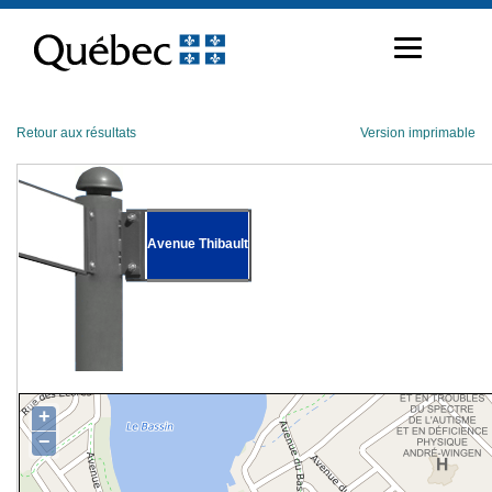
Passer
au
contenu
Retour aux résultats
Version imprimable
Avenue Thibault
+
−