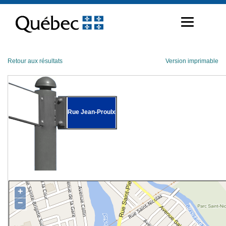
Passer
au
contenu
Retour aux résultats
Version imprimable
Rue Jean-Proulx
+
−