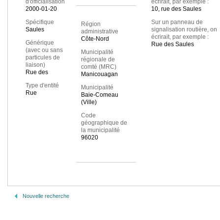
d'officialisation
écrirait, par exemple :
2000-01-20
10, rue des Saules
Spécifique
Sur un panneau de
Région
Saules
signalisation routière, on
administrative
écrirait, par exemple :
Côte-Nord
Générique
Rue des Saules
(avec ou sans
Municipalité
particules de
régionale de
liaison)
comté (MRC)
Rue des
Manicouagan
Type d'entité
Municipalité
Rue
Baie-Comeau
(Ville)
Code
géographique de
la municipalité
96020
Nouvelle recherche