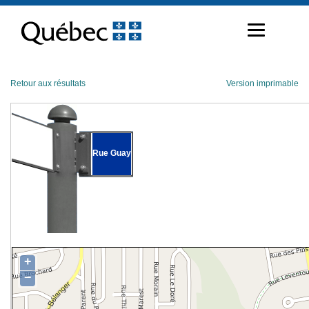
Passer
au
contenu
Retour aux résultats
Version imprimable
Rue Guay
+
−