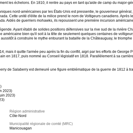
ment les échelons. En 1810, il rentre au pays en tant qu'aide de camp du major-g
nniques nord-américaines par les États-Unis est pressentie, le gouverneur général,
nada. Cette unité d'élite de la milice prend le nom de Voltigeurs canadiens. Après
ada. Aidés de guerriers mohawks, ils repoussent une première incursion américaine
ende. Ayant établi de solides positions défensives sur la rive sud de la rivière Chât
 américaine bien qu'il soit à la tête de seulement quelques centaines de voltigeurs
ussitôt à construire le mythe entourant la bataille de la Châteauguay, le triomphe
 mais il quitte l'armée peu après la fin du conflit, aigri par les efforts de George
u Bain en 1817, puis nommé au Conseil législatif en 1818. Parallèlement à sa carrière
.
berry de Salaberry est demeuré une figure emblématique de la guerre de 1812 à tr
)
in 2023)
uin 2023)
23)
Région administrative
Côte-Nord
Municipalité régionale de comté (MRC)
Manicouagan