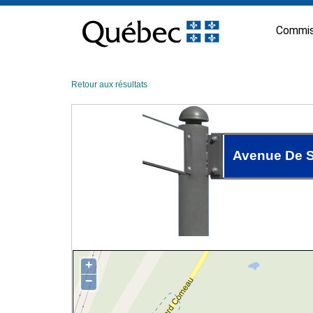
Passer
au
Commis
contenu
Retour aux résultats
Avenue De S
+
−