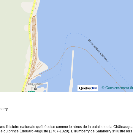
© Gouvernement d
erry.
dans l'histoire nationale québécoise comme le héros de la bataille de la Châteaugua
age du prince Édouard-Auguste (1767-1820). D'Irumberry de Salaberry s'illustre lors