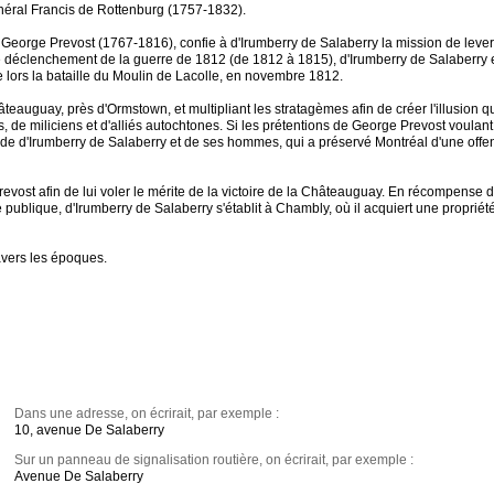
énéral Francis de Rottenburg (1757-1832).
 George Prevost (1767-1816), confie à d'Irumberry de Salaberry la mission de leve
 le déclenchement de la guerre de 1812 (de 1812 à 1815), d'Irumberry de Salaberry 
 lors la bataille du Moulin de Lacolle, en novembre 1812.
eauguay, près d'Ormstown, et multipliant les stratagèmes afin de créer l'illusion qu
, de miliciens et d'alliés autochtones. Si les prétentions de George Prevost voulan
 de d'Irumberry de Salaberry et de ses hommes, qui a préservé Montréal d'une offe
 Prevost afin de lui voler le mérite de la victoire de la Châteauguay. En récompense 
 publique, d'Irumberry de Salaberry s'établit à Chambly, où il acquiert une propriét
avers les époques.
Dans une adresse, on écrirait, par exemple :
10, avenue De Salaberry
Sur un panneau de signalisation routière, on écrirait, par exemple :
Avenue De Salaberry