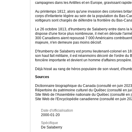
campagnes dans les Antilles et en Europe, gravissant rapide
Au printemps 1812, alors qu'une invasion des colonies brita
corps d'infanterie légère au sein de la population du Bas-Ca
voltigeurs sont chargés de défendre la frontière du Bas-Can
Le 26 octobre 1813, d'Irumberry de Salaberry entre dans la lég
dispose d'une force plus nombreuse, il met en déroute l'armée
300 Canadiens aient repoussé 7 000 Américains contribuent a
majeure, n'en demeure pas moins décisif.
D'Irumberry de Salaberry est promu lieutenant-colonel en 1814,
son haut fait militaire, il est néanmoins décoré de l'ordre d
foncière importante et devient un homme d'affaires prospère
Déjà hissé au rang de héros populaire de son vivant, d'Irum
Sources
Dictionnaire biographique du Canada (consulté en juin 2023
Répertoire du patrimoine culturel du Québec (consulté en ju
Site Web de l'Assemblée nationale du Québec (consulté en j
Site Web de l'Encyclopédie canadienne (consulté en juin 20
Date d'officialisation
2000-01-20
Spécifique
De Salaberry