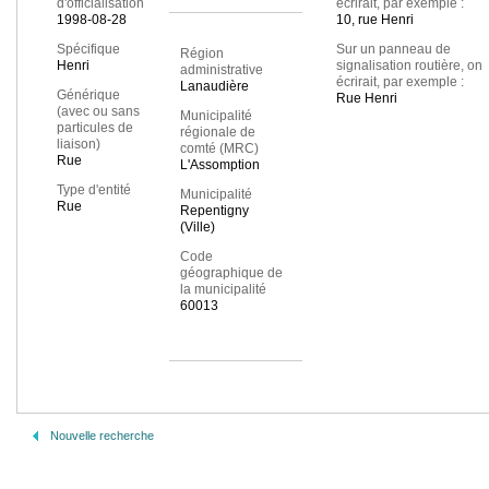
d'officialisation
écrirait, par exemple :
1998-08-28
10, rue Henri
Spécifique
Sur un panneau de
Région
Henri
signalisation routière, on
administrative
écrirait, par exemple :
Lanaudière
Générique
Rue Henri
(avec ou sans
Municipalité
particules de
régionale de
liaison)
comté (MRC)
Rue
L'Assomption
Type d'entité
Municipalité
Rue
Repentigny
(Ville)
Code
géographique de
la municipalité
60013
Nouvelle recherche