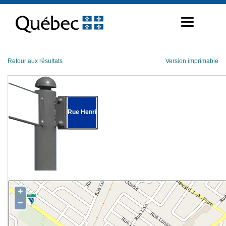
Passer
au
contenu
Retour aux résultats
Version imprimable
Rue Henri
+
−