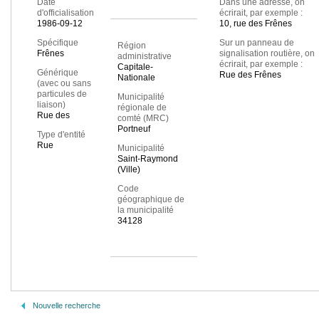
Date
Dans une adresse, on
d'officialisation
écrirait, par exemple :
1986-09-12
10, rue des Frênes
Spécifique
Sur un panneau de
Région
Frênes
signalisation routière, on
administrative
écrirait, par exemple :
Capitale-
Générique
Rue des Frênes
Nationale
(avec ou sans
particules de
Municipalité
liaison)
régionale de
Rue des
comté (MRC)
Portneuf
Type d'entité
Rue
Municipalité
Saint-Raymond
(Ville)
Code
géographique de
la municipalité
34128
Nouvelle recherche