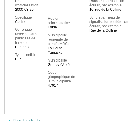
Date
Dans une adresse, on
d'officialisation
écrirait, par exemple :
2000-03-29
10, rue de la Colline
Spécifique
Sur un panneau de
Région
Colline
signalisation routière, on
administrative
écrirait, par exemple :
Estrie
Générique
Rue de la Colline
(avec ou sans
Municipalité
particules de
régionale de
liaison)
comté (MRC)
Rue de la
La Haute-
Yamaska
Type d'entité
Rue
Municipalité
Granby (Ville)
Code
géographique de
la municipalité
47017
Nouvelle recherche