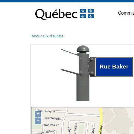
Passer
au
Commis
contenu
Retour aux résultats
Rue Baker
+
−