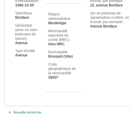
d'officialisation
écrirait, par exemple :
1986-10-09
10, avenue Boniface
Spécifique
Sur un panneau de
Région
Boniface
signalisation routière, on
administrative
écrirait, par exemple :
Montérégie
Générique
Avenue Boniface
(avec ou sans
Municipalité
particules de
régionale de
liaison)
comté (MRC)
Avenue
Hors MRC
Type d'entité
Municipalité
Avenue
Brossard (Ville)
Code
géographique de
la municipalité
58007
Nouvelle recherche