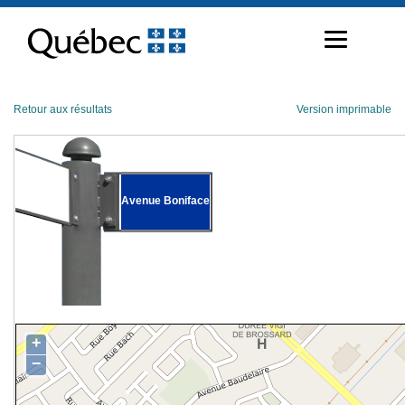
Passer
au
contenu
Retour aux résultats
Version imprimable
Avenue Boniface
+
−