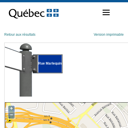
Passer
au
contenu
Retour aux résultats
Version imprimable
Rue Marlequin
+
−