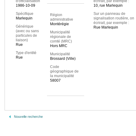
d'officialisation
écrirait, par exemple :
1986-10-09
10, rue Marlequin
Spécifique
Sur un panneau de
Région
Marlequin
signalisation routière, on
administrative
écrirait, par exemple :
Montérégie
Générique
Rue Marlequin
(avec ou sans
Municipalité
particules de
régionale de
liaison)
comté (MRC)
Rue
Hors MRC
Type d'entité
Municipalité
Rue
Brossard (Ville)
Code
géographique de
la municipalité
58007
Nouvelle recherche