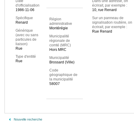
Date
Dans une adresse, on
d'officialisation
écrirait, par exemple :
1986-11-06
10, rue Renard
Spécifique
Sur un panneau de
Région
Renard
signalisation routière, on
administrative
écrirait, par exemple :
Montérégie
Générique
Rue Renard
(avec ou sans
Municipalité
particules de
régionale de
liaison)
comté (MRC)
Rue
Hors MRC
Type d'entité
Municipalité
Rue
Brossard (Ville)
Code
géographique de
la municipalité
58007
Nouvelle recherche