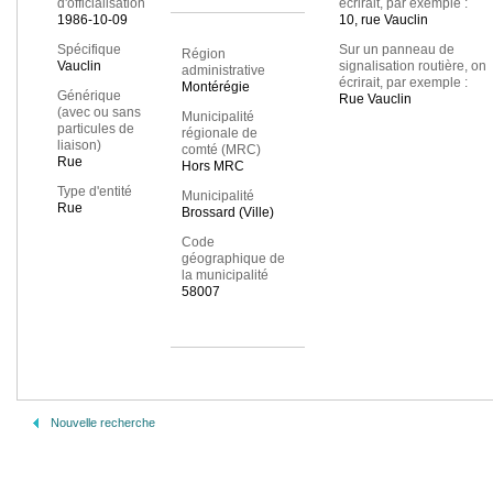
d'officialisation
écrirait, par exemple :
1986-10-09
10, rue Vauclin
Spécifique
Sur un panneau de
Région
Vauclin
signalisation routière, on
administrative
écrirait, par exemple :
Montérégie
Générique
Rue Vauclin
(avec ou sans
Municipalité
particules de
régionale de
liaison)
comté (MRC)
Rue
Hors MRC
Type d'entité
Municipalité
Rue
Brossard (Ville)
Code
géographique de
la municipalité
58007
Nouvelle recherche