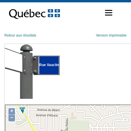
Passer
au
contenu
Retour aux résultats
Version imprimable
Rue Vauclin
+
−