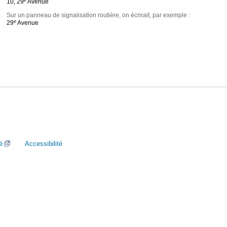
10, 29
Avenue
Sur un panneau de signalisation routière, on écrirait, par exemple :
e
29
Avenue
é
Accessibilité