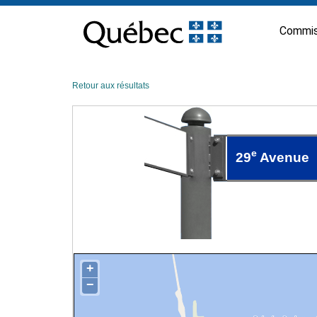
Passer
au
Commis
contenu
Retour aux résultats
e
29
Avenue
+
−