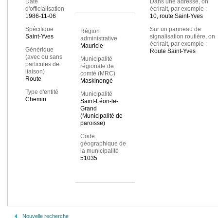
Date
Dans une adresse, on
d'officialisation
écrirait, par exemple :
1986-11-06
10, route Saint-Yves
Spécifique
Sur un panneau de
Région
Saint-Yves
signalisation routière, on
administrative
écrirait, par exemple :
Mauricie
Générique
Route Saint-Yves
(avec ou sans
Municipalité
particules de
régionale de
liaison)
comté (MRC)
Route
Maskinongé
Type d'entité
Municipalité
Chemin
Saint-Léon-le-
Grand
(Municipalité de
paroisse)
Code
géographique de
la municipalité
51035
Nouvelle recherche