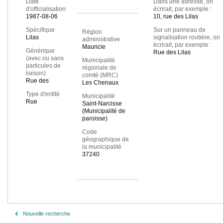
Date
Dans une adresse, on
d'officialisation
écrirait, par exemple :
1987-08-06
10, rue des Lilas
Spécifique
Sur un panneau de
Région
Lilas
signalisation routière, on
administrative
écrirait, par exemple :
Mauricie
Générique
Rue des Lilas
(avec ou sans
Municipalité
particules de
régionale de
liaison)
comté (MRC)
Rue des
Les Chenaux
Type d'entité
Municipalité
Rue
Saint-Narcisse
(Municipalité de
paroisse)
Code
géographique de
la municipalité
37240
Nouvelle recherche