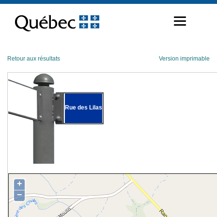
Passer
au
contenu
Retour aux résultats
Version imprimable
Rue des Lilas
+
−