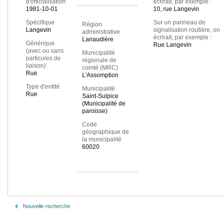
d'officialisation
écrirait, par exemple :
1981-10-01
10, rue Langevin
Spécifique
Sur un panneau de
Région
Langevin
signalisation routière, on
administrative
écrirait, par exemple :
Lanaudière
Générique
Rue Langevin
(avec ou sans
Municipalité
particules de
régionale de
liaison)
comté (MRC)
Rue
L'Assomption
Type d'entité
Municipalité
Rue
Saint-Sulpice
(Municipalité de
paroisse)
Code
géographique de
la municipalité
60020
Nouvelle recherche