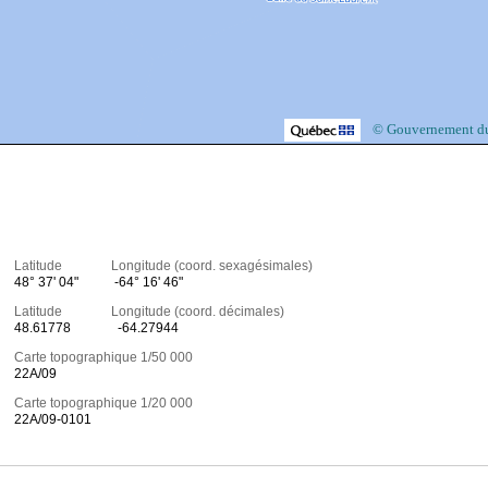
© Gouvernement d
Latitude Longitude (coord. sexagésimales)
48° 37' 04"
-64° 16' 46"
Latitude Longitude (coord. décimales)
48.61778
-64.27944
Carte topographique 1/50 000
22A/09
Carte topographique 1/20 000
22A/09-0101