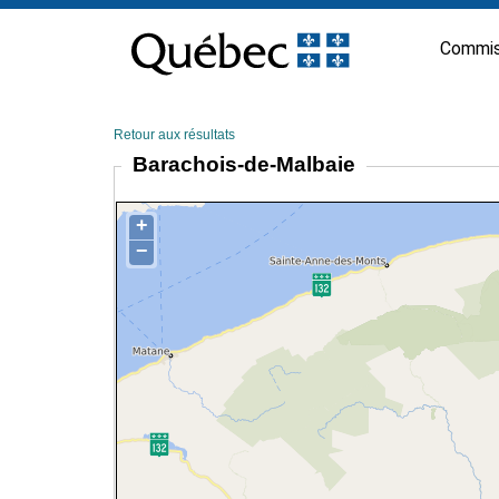
Passer
au
Commis
contenu
Retour aux résultats
Barachois-de-Malbaie
+
−