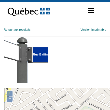
Passer
au
contenu
Retour aux résultats
Version imprimable
Rue Baffin
+
−