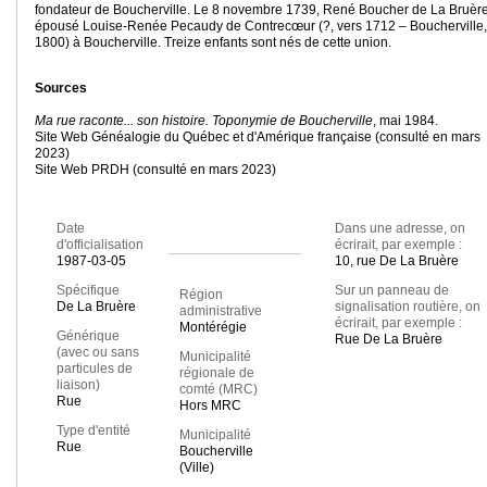
fondateur de Boucherville. Le 8 novembre 1739, René Boucher de La Bruèr
épousé Louise-Renée Pecaudy de Contrecœur (?, vers 1712 – Boucherville,
1800) à Boucherville. Treize enfants sont nés de cette union.
Sources
Ma rue raconte... son histoire. Toponymie de Boucherville
, mai 1984.
Site Web Généalogie du Québec et d'Amérique française (consulté en mars
2023)
Site Web PRDH (consulté en mars 2023)
Date
Dans une adresse, on
d'officialisation
écrirait, par exemple :
1987-03-05
10, rue De La Bruère
Spécifique
Sur un panneau de
Région
De La Bruère
signalisation routière, on
administrative
écrirait, par exemple :
Montérégie
Générique
Rue De La Bruère
(avec ou sans
Municipalité
particules de
régionale de
liaison)
comté (MRC)
Rue
Hors MRC
Type d'entité
Municipalité
Rue
Boucherville
(Ville)