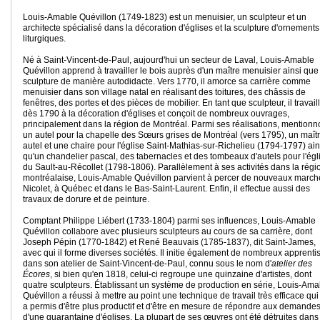
Louis-Amable Quévillon (1749-1823) est un menuisier, un sculpteur et un
architecte spécialisé dans la décoration d'églises et la sculpture d'ornements
liturgiques.
Né à Saint-Vincent-de-Paul, aujourd'hui un secteur de Laval, Louis-Amable
Quévillon apprend à travailler le bois auprès d'un maître menuisier ainsi que
sculpture de manière autodidacte. Vers 1770, il amorce sa carrière comme
menuisier dans son village natal en réalisant des toitures, des châssis de
fenêtres, des portes et des pièces de mobilier. En tant que sculpteur, il travail
dès 1790 à la décoration d'églises et conçoit de nombreux ouvrages,
principalement dans la région de Montréal. Parmi ses réalisations, mention
un autel pour la chapelle des Sœurs grises de Montréal (vers 1795), un maît
autel et une chaire pour l'église Saint-Mathias-sur-Richelieu (1794-1797) ain
qu'un chandelier pascal, des tabernacles et des tombeaux d'autels pour l'égl
du Sault-au-Récollet (1798-1806). Parallèlement à ses activités dans la régi
montréalaise, Louis-Amable Quévillon parvient à percer de nouveaux march
Nicolet, à Québec et dans le Bas-Saint-Laurent. Enfin, il effectue aussi des
travaux de dorure et de peinture.
Comptant Philippe Liébert (1733-1804) parmi ses influences, Louis-Amable
Quévillon collabore avec plusieurs sculpteurs au cours de sa carrière, dont
Joseph Pépin (1770-1842) et René Beauvais (1785-1837), dit Saint-James,
avec qui il forme diverses sociétés. Il initie également de nombreux apprenti
dans son atelier de Saint-Vincent-de-Paul, connu sous le nom d'
atelier des
Écores
, si bien qu'en 1818, celui-ci regroupe une quinzaine d'artistes, dont
quatre sculpteurs. Établissant un système de production en série, Louis-Ama
Quévillon a réussi à mettre au point une technique de travail très efficace qui 
a permis d'être plus productif et d'être en mesure de répondre aux demande
d'une quarantaine d'églises. La plupart de ses œuvres ont été détruites dans