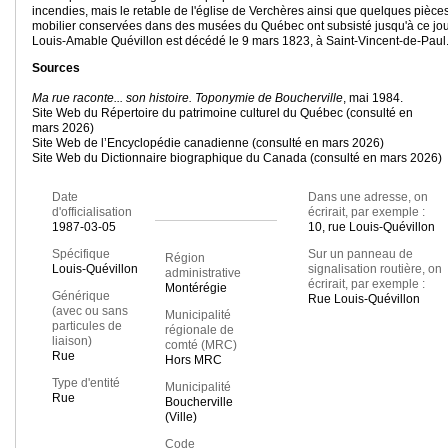
incendies, mais le retable de l'église de Verchères ainsi que quelques pièce
mobilier conservées dans des musées du Québec ont subsisté jusqu'à ce jou
Louis-Amable Quévillon est décédé le 9 mars 1823, à Saint-Vincent-de-Paul
Sources
Ma rue raconte... son histoire. Toponymie de Boucherville
, mai 1984.
Site Web du Répertoire du patrimoine culturel du Québec (consulté en
mars 2026)
Site Web de l’Encyclopédie canadienne (consulté en mars 2026)
Site Web du Dictionnaire biographique du Canada (consulté en mars 2026)
Date
Dans une adresse, on
d'officialisation
écrirait, par exemple :
1987-03-05
10, rue Louis-Quévillon
Spécifique
Sur un panneau de
Région
Louis-Quévillon
signalisation routière, on
administrative
écrirait, par exemple :
Montérégie
Générique
Rue Louis-Quévillon
(avec ou sans
Municipalité
particules de
régionale de
liaison)
comté (MRC)
Rue
Hors MRC
Type d'entité
Municipalité
Rue
Boucherville
(Ville)
Code