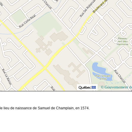
© Gouvernement d
t le lieu de naissance de Samuel de Champlain, en 1574.