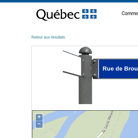
Passer
au
Commis
contenu
Retour aux résultats
Rue de Bro
+
−