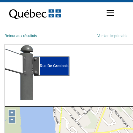
Passer
au
contenu
Retour aux résultats
Version imprimable
Rue De Grosbois
+
−