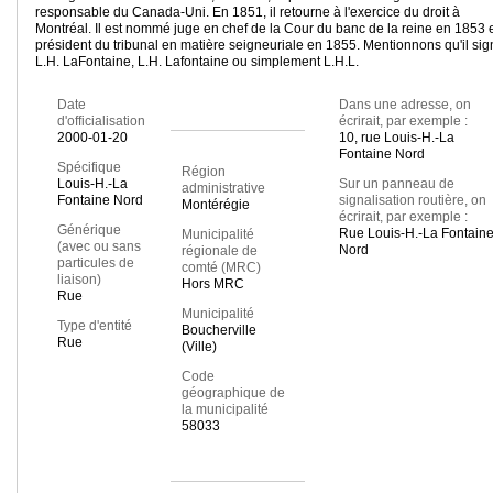
responsable du Canada-Uni. En 1851, il retourne à l'exercice du droit à
Montréal. Il est nommé juge en chef de la Cour du banc de la reine en 1853 
président du tribunal en matière seigneuriale en 1855. Mentionnons qu'il sig
L.H. LaFontaine, L.H. Lafontaine ou simplement L.H.L.
Date
Dans une adresse, on
d'officialisation
écrirait, par exemple :
2000-01-20
10, rue Louis-H.-La
Fontaine Nord
Spécifique
Région
Louis-H.-La
Sur un panneau de
administrative
Fontaine Nord
signalisation routière, on
Montérégie
écrirait, par exemple :
Générique
Rue Louis-H.-La Fontain
Municipalité
(avec ou sans
Nord
régionale de
particules de
comté (MRC)
liaison)
Hors MRC
Rue
Municipalité
Type d'entité
Boucherville
Rue
(Ville)
Code
géographique de
la municipalité
58033