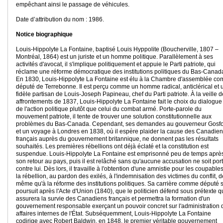
empêchant ainsi le passage de véhicules.
Date d’attribution du nom : 1986.
Notice biographique
Louis-Hippolyte La Fontaine, baptisé Louis Hyppolite (Boucherville, 1807 –
Montréal, 1864) est un juriste et un homme politique. Parallèlement à ses
activités d'avocat, il s'implique politiquement et appuie le Parti patriote, qui
réclame une réforme démocratique des institutions politiques du Bas-Canad
En 1830, Louis-Hippolyte La Fontaine est élu à la Chambre d'assemblée c
député de Terrebonne. Il est perçu comme un homme radical, anticlérical et 
fidèle partisan de Louis-Joseph Papineau, chef du Parti patriote. À la veille 
affrontements de 1837, Louis-Hippolyte La Fontaine fait le choix du dialogue
de l'action politique plutôt que celui du combat armé. Porte-parole du
mouvement patriote, il tente de trouver une solution constitutionnelle aux
problèmes du Bas-Canada. Cependant, ses demandes au gouverneur Gosf
et un voyage à Londres en 1838, où il espère plaider la cause des Canadie
français auprès du gouvernement britannique, ne donnent pas les résultats
souhaités. Les premières rébellions ont déjà éclaté et la constitution est
suspendue. Louis-Hippolyte La Fontaine est emprisonné peu de temps aprè
son retour au pays, puis il est relâché sans qu'aucune accusation ne soit por
contre lui. Dès lors, il travaille à l'obtention d'une amnistie pour les coupable
la rébellion, au pardon des exilés, à l'indemnisation des victimes du conflit, d
même qu'à la réforme des institutions politiques. Sa carrière comme député 
poursuit après l'Acte d'Union (1840), que le politicien défend sous prétexte qu
assurera la survie des Canadiens français et permettra la formation d'un
gouvernement responsable exerçant un pouvoir concret sur l'administration 
affaires internes de l'État. Subséquemment, Louis-Hippolyte La Fontaine
codirige avec Robert Baldwin, en 1848, le premier véritable gouvernement