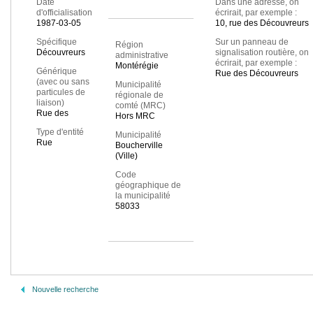
Date
Dans une adresse, on
d'officialisation
écrirait, par exemple :
1987-03-05
10, rue des Découvreurs
Spécifique
Sur un panneau de
Région
Découvreurs
signalisation routière, on
administrative
écrirait, par exemple :
Montérégie
Générique
Rue des Découvreurs
(avec ou sans
Municipalité
particules de
régionale de
liaison)
comté (MRC)
Rue des
Hors MRC
Type d'entité
Municipalité
Rue
Boucherville
(Ville)
Code
géographique de
la municipalité
58033
Nouvelle recherche