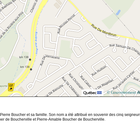
© Gouvernement d
Pierre Boucher et sa famille. Son nom a été attribué en souvenir des cinq seigneur
her de Boucherville et Pierre-Amable Boucher de Boucherville.