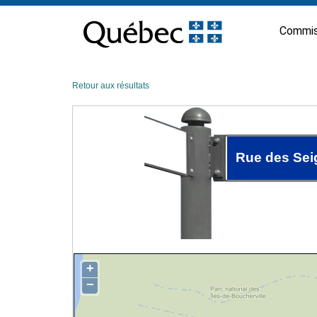
Passer
au
Commis
contenu
Retour aux résultats
Rue des Sei
+
−