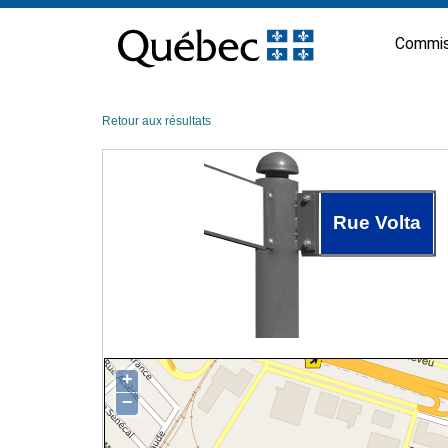
Passer
au
Commis
contenu
Retour aux résultats
Rue Volta
+
−