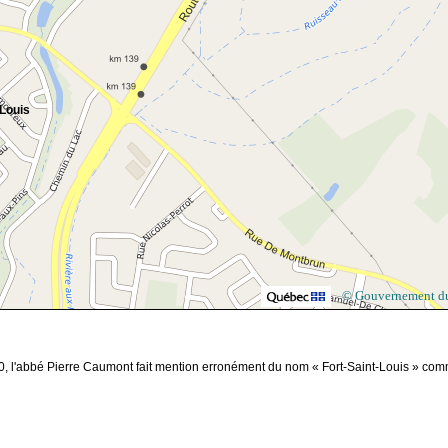
-Louis
© Gouvernement d
, l'abbé Pierre Caumont fait mention erronément du nom « Fort-Saint-Louis » co