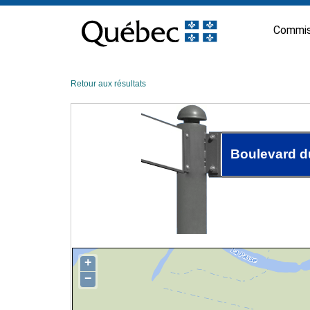
Passer
au
Commis
contenu
Retour aux résultats
Boulevard du
+
−