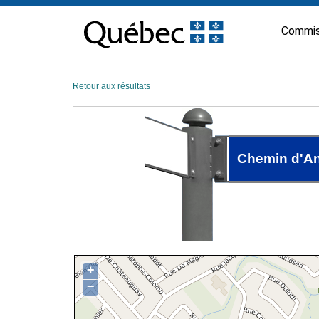
Passer
au
Commis
contenu
Retour aux résultats
Chemin d'A
+
−