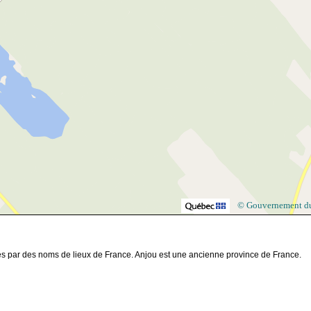
© Gouvernement d
ées par des noms de lieux de France. Anjou est une ancienne province de France.