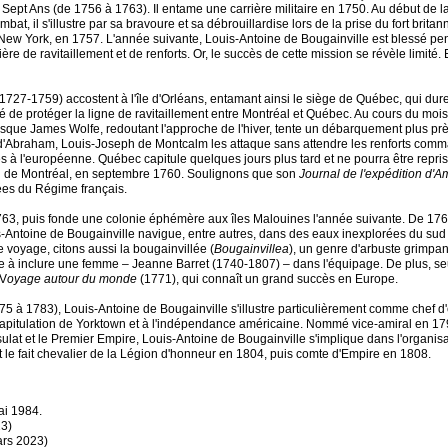
Sept Ans (de 1756 à 1763). Il entame une carrière militaire en 1750. Au début de
 il s'illustre par sa bravoure et sa débrouillardise lors de la prise du fort britan
e New York, en 1757. L'année suivante, Louis-Antoine de Bougainville est blessé pend
ière de ravitaillement et de renforts. Or, le succès de cette mission se révèle lim
27-1759) accostent à l'île d'Orléans, entamant ainsi le siège de Québec, qui durera p
é de protéger la ligne de ravitaillement entre Montréal et Québec. Au cours du mois d
orsque James Wolfe, redoutant l'approche de l'hiver, tente un débarquement plus p
s d'Abraham, Louis-Joseph de Montcalm les attaque sans attendre les renforts com
 à l'européenne. Québec capitule quelques jours plus tard et ne pourra être repri
ion de Montréal, en septembre 1760. Soulignons que son
Journal de l'expédition d'
nées du Régime français.
763, puis fonde une colonie éphémère aux îles Malouines l'année suivante. De 176
-Antoine de Bougainville navigue, entre autres, dans des eaux inexplorées du sud
 voyage, citons aussi la bougainvillée (
Bougainvillea
), un genre d'arbuste grimpa
e à inclure une femme – Jeanne Barret (1740-1807) – dans l'équipage. De plus, seu
 V
oyage autour du monde
(1771), qui connaît un grand succès en Europe.
à 1783), Louis-Antoine de Bougainville s'illustre particulièrement comme chef d'esca
itulation de Yorktown et à l'indépendance américaine. Nommé vice-amiral en 1792, 
lat et le Premier Empire, Louis-Antoine de Bougainville s'implique dans l'organisat
le fait chevalier de la Légion d'honneur en 1804, puis comte d'Empire en 1808.
ai 1984.
23)
ars 2023)