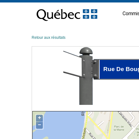
Passer
au
Commis
contenu
Retour aux résultats
Rue De Boug
+
−