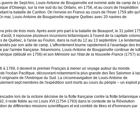
 la guerre de Sept Ans, Louis-Antoine de Bougainville est nommé aide de camp de L
nique d'Oswego, sur la rive sud du lac Ontario, en 1756, et au cours de l'expédition
ant la bataille de Carillon. On l'envoie en France au cours de l'hiver 1759 afin qu'i
ité. En mai, Louis-Antoine de Bougainville regagne Québec avec 20 navires de
rès de trois mois. Après avoir pris part à la bataille de Beauport, le 31 juillet 17
'août, il repousse plusieurs incursions britanniques à l'ouest de la capitale coloni
rès de Québec, à l'anse au Foulon, dans la nuit du 12 au 13 septembre. Le lendemai
mandés par son aide de camp. L'affrontement tourne rapidement à l'avantage des t
se par l'armée française. Néanmoins, Louis-Antoine de Bougainville continue de lut
Amérique
(débuté en 1756) et son
Mémoire sur l'état de la Nouvelle-France
(1757) s
6 à 1769, il devient le premier Français à mener un voyage autour du monde.
 de l'océan Pacifique, découvrant notamment la plus grande des îles Salomon à la
nt originaire de l'Amérique du Sud. La circumnavigation de Louis-Antoine de
lement sept membres de l'expédition sont morts au cours du périple – un exploit 
dre lors de la victoire décisive de la flotte française contre la flotte britannique
il reste fidèle au roi Louis XVI (1754-1793) dans le contexte de la Révolution
ion de différentes missions scientifiques et est comblé de titres et d'honneurs par