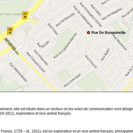
Rue De Bougainville
cisément, elle est située dans un secteur où les voies de communication sont dési
29-1811), explorateur et vice-amiral français.
, France, 1729 –
id
., 1811), est un explorateur et un vice-amiral français, princ