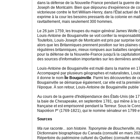
dans la défense de la Nouvelle-France pendant la guerre de 
Joseph de Montcalm. Bien que dépourvu d'expérience de combat,
victorieuse contre le fort William-Henry, dans l'État actuel d
exprime à la cour les besoins pressants de la colonie en mat
ravitaillement, mais seulement 300 hommes.
Le 26 juin 1759, les troupes du major-général James Wolfe (17
Louis-Antoine de Bougainville se voit confier la responsabilit
Toutefois, Louis-Joseph de Montcalm est pris par surprise l
alors que les Britanniques prennent position sur les plaine
régulières britanniques, mieux rompues aux batailles rangées
pour la défense de la Nouvelle-France jusqu'à la capitulat
des sources d'information importantes sur les dernières an
Louis-Antoine de Bougainville est muté dans la marine en 1
Accompagné par plusieurs géographes et naturalistes, Louis
il donne le nom
Île Bougainville
. Parmi les découvertes de ce
Bougainville se démarque également, car elle est la premièr
l'époque. À son retour, Louis-Antoine de Bougainville publie
Au cours de la guerre d'Indépendance des États-Unis (de 1775 
la baie de Chesapeake, en septembre 1781, qui mène à la cap
française et est emprisonné pendant la Terreur. Sous le Consu
er
Napoléon I
(1769-1821), qui le nomme sénateur en 1799 et 
Sources
Ma rue raconte... son histoire. Toponymie de Boucherville
, m
Dictionnaire biographique du Canada (consulté en mars 20
Répertoire du patrimoine culturel du Québec (consulté en m