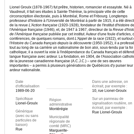
Lionel Groulx (1878-1967) fut prêtre, historien, romancier et essayiste. Né à
Vaudreuil, il fait ses études à Sainte-Thérèse, la principale ville de cette
circonscription électorale, puis à Montréal, Rome et Fribourg. Longtemps
professeur d'histoire à l'Université de Montréal à partir de 1915, il a été direc
de la revue
L'Action française
(1920-1928), fondateur de l'Institut d'histoire d
l'Amérique française (1946), et, de 1947 à 1967, directeur de la
Revue d'hist
de l'Amérique française
publiée par cet institut. Auteur d'une foule d'articles, 
conférences, de quelques romans, dont
L'Appel de la race
(1922), et surtout
l'
Histoire du Canada français depuis la découverte
(1950-1952), il a profess
tout au long de sa carrière un nationalisme de bon aloi, sous-tendu par la foi
catholique; il a ouvert la voie à l'indépendance du Canada français et défend
langue française avec ardeur. La fondation, en 1904, de l'Association cathol
de la jeunesse canadienne-française (A.C.J.C.) – une de ses œuvres
importantes – a permis à plusieurs générations de Québécois d'y puiser leur
ardeur nationaliste.
Date
Dans une adresse, on
d'officialisation
écrirait, par exemple :
1989-06-20
10, rue Lionel-Groulx
Spécifique
Sur un panneau de
Région
Lionel-Groulx
signalisation routière, on
administrative
écrirait, par exemple :
Montérégie
Générique
Rue Lionel-Groulx
(avec ou sans
Municipalité
particules de
régionale de
liaison)
comté (MRC)
Rue
Marguerite-