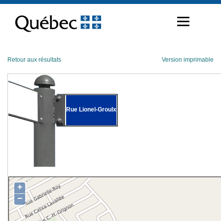
Passer
au
contenu
Retour aux résultats
Version imprimable
Rue Lionel-Groulx
+
−