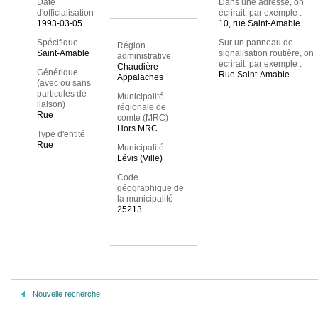
Date
Dans une adresse, on
d'officialisation
écrirait, par exemple :
1993-03-05
10, rue Saint-Amable
Spécifique
Sur un panneau de
Région
Saint-Amable
signalisation routière, on
administrative
écrirait, par exemple :
Chaudière-
Générique
Rue Saint-Amable
Appalaches
(avec ou sans
particules de
Municipalité
liaison)
régionale de
Rue
comté (MRC)
Hors MRC
Type d'entité
Rue
Municipalité
Lévis (Ville)
Code
géographique de
la municipalité
25213
Nouvelle recherche