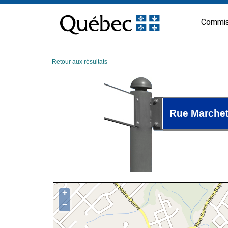
Passer
au
Commis
contenu
Retour aux résultats
Rue Marche
+
−