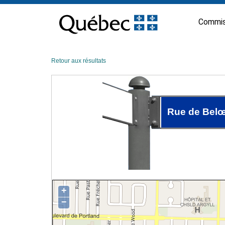
Passer
au
Commis
contenu
Retour aux résultats
Rue de Belœ
+
−