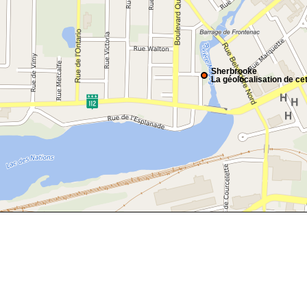
Sherbrooke
La géolocalisation de cet