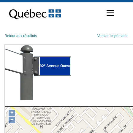
Passer
au
contenu
Retour aux résultats
Version imprimable
e
92
Avenue Ouest
+
−