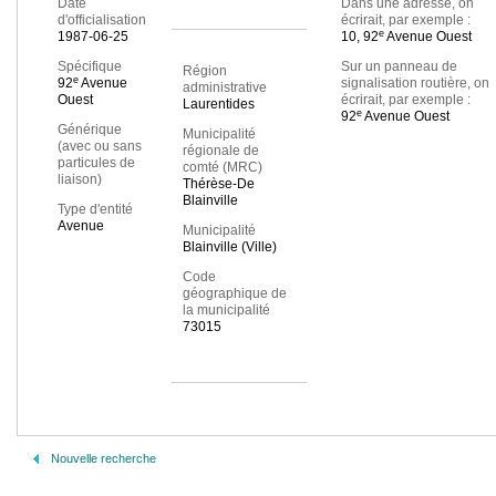
Date
Dans une adresse, on
d'officialisation
écrirait, par exemple :
e
1987-06-25
10, 92
Avenue Ouest
Spécifique
Sur un panneau de
Région
e
92
Avenue
signalisation routière, on
administrative
Ouest
écrirait, par exemple :
Laurentides
e
92
Avenue Ouest
Générique
Municipalité
(avec ou sans
régionale de
particules de
comté (MRC)
liaison)
Thérèse-De
Blainville
Type d'entité
Avenue
Municipalité
Blainville (Ville)
Code
géographique de
la municipalité
73015
Nouvelle recherche