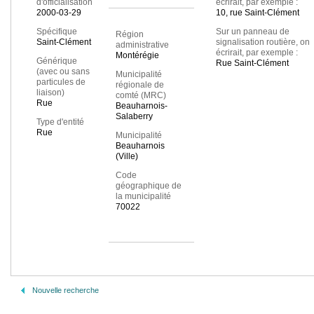
d'officialisation
écrirait, par exemple :
2000-03-29
10, rue Saint-Clément
Spécifique
Sur un panneau de
Région
Saint-Clément
signalisation routière, on
administrative
écrirait, par exemple :
Montérégie
Générique
Rue Saint-Clément
(avec ou sans
Municipalité
particules de
régionale de
liaison)
comté (MRC)
Rue
Beauharnois-
Salaberry
Type d'entité
Rue
Municipalité
Beauharnois
(Ville)
Code
géographique de
la municipalité
70022
Nouvelle recherche