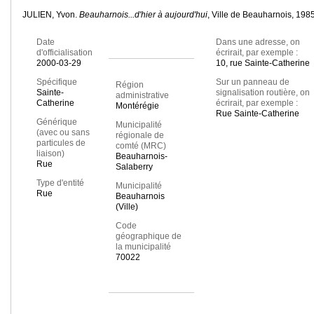
JULIEN, Yvon.
Beauharnois...d'hier à aujourd'hui
, Ville de Beauharnois, 1985
Date
Dans une adresse, on
d'officialisation
écrirait, par exemple :
2000-03-29
10, rue Sainte-Catherine
Spécifique
Sur un panneau de
Région
Sainte-
signalisation routière, on
administrative
Catherine
écrirait, par exemple :
Montérégie
Rue Sainte-Catherine
Générique
Municipalité
(avec ou sans
régionale de
particules de
comté (MRC)
liaison)
Beauharnois-
Rue
Salaberry
Type d'entité
Municipalité
Rue
Beauharnois
(Ville)
Code
géographique de
la municipalité
70022