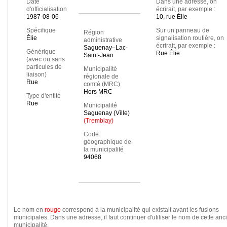
Date
Dans une adresse, on
d'officialisation
écrirait, par exemple :
1987-08-06
10, rue Élie
Spécifique
Sur un panneau de
Région
Élie
signalisation routière, on
administrative
écrirait, par exemple :
Saguenay–Lac-
Générique
Rue Élie
Saint-Jean
(avec ou sans
particules de
Municipalité
liaison)
régionale de
Rue
comté (MRC)
Hors MRC
Type d'entité
Rue
Municipalité
Saguenay (Ville)
(Tremblay)
Code
géographique de
la municipalité
94068
Le nom en
rouge
correspond à la municipalité qui existait avant les fusions
municipales. Dans une adresse, il faut continuer d'utiliser le nom de cette an
municipalité.