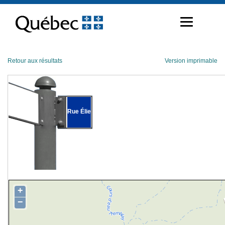
Passer
au
contenu
Retour aux résultats
Version imprimable
Rue Élie
+
−