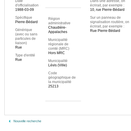
Date
Dans une adresse, on
d'officialisation
écrirait, par exemple :
1988-03-09
10, rue Pierre-Bédard
Spécifique
Sur un panneau de
Région
Pierre-Bédard
signalisation routière, on
administrative
écrirait, par exemple :
Chaudière-
Générique
Rue Pierre-Bédard
Appalaches
(avec ou sans
particules de
Municipalité
liaison)
régionale de
Rue
comté (MRC)
Hors MRC
Type d'entité
Rue
Municipalité
Lévis (Ville)
Code
géographique de
la municipalité
25213
Nouvelle recherche