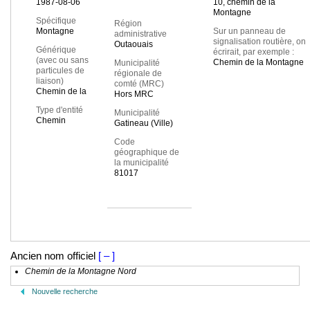
1987-08-06
10, chemin de la
Montagne
Spécifique
Région
Montagne
Sur un panneau de
administrative
signalisation routière, on
Outaouais
Générique
écrirait, par exemple :
(avec ou sans
Chemin de la Montagne
Municipalité
particules de
régionale de
liaison)
comté (MRC)
Chemin de la
Hors MRC
Type d'entité
Municipalité
Chemin
Gatineau (Ville)
Code
géographique de
la municipalité
81017
Ancien nom officiel
[ – ]
Chemin de la Montagne Nord
Nouvelle recherche