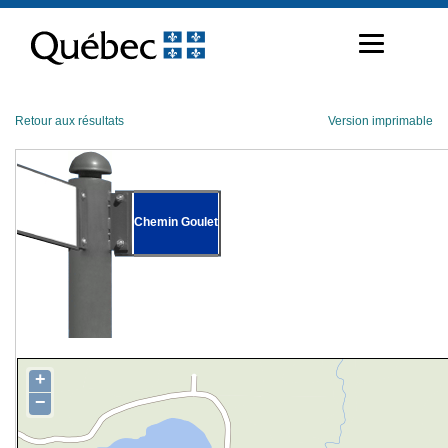
Passer
au
contenu
Retour aux résultats
Version imprimable
Chemin Goulet
+
−