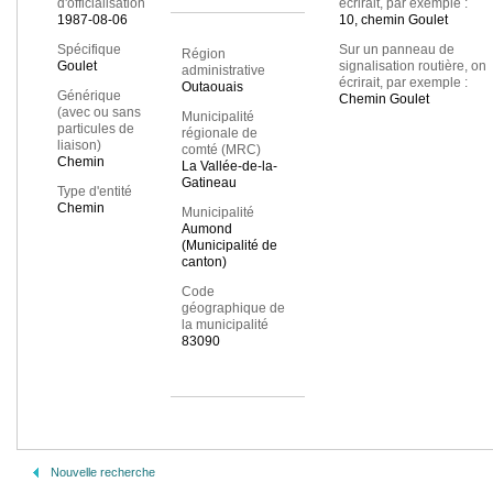
d'officialisation
écrirait, par exemple :
1987-08-06
10, chemin Goulet
Spécifique
Sur un panneau de
Région
Goulet
signalisation routière, on
administrative
écrirait, par exemple :
Outaouais
Générique
Chemin Goulet
(avec ou sans
Municipalité
particules de
régionale de
liaison)
comté (MRC)
Chemin
La Vallée-de-la-
Gatineau
Type d'entité
Chemin
Municipalité
Aumond
(Municipalité de
canton)
Code
géographique de
la municipalité
83090
Nouvelle recherche