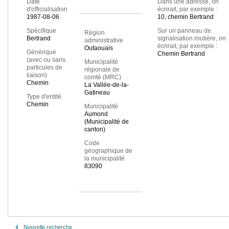
Date
Dans une adresse, on
d'officialisation
écrirait, par exemple :
1987-08-06
10, chemin Bertrand
Spécifique
Sur un panneau de
Région
Bertrand
signalisation routière, on
administrative
écrirait, par exemple :
Outaouais
Générique
Chemin Bertrand
(avec ou sans
Municipalité
particules de
régionale de
liaison)
comté (MRC)
Chemin
La Vallée-de-la-
Gatineau
Type d'entité
Chemin
Municipalité
Aumond
(Municipalité de
canton)
Code
géographique de
la municipalité
83090
Nouvelle recherche