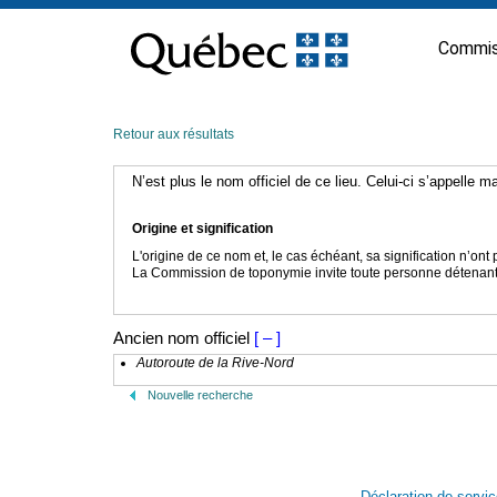
Passer
au
Commis
contenu
Retour aux résultats
N’est plus le nom officiel de ce lieu. Celui-ci s’appelle 
Origine et signification
L'origine de ce nom et, le cas échéant, sa signification n’on
La Commission de toponymie invite toute personne détenant u
Ancien nom officiel
[ – ]
Autoroute de la Rive-Nord
Nouvelle recherche
Déclaration de servi