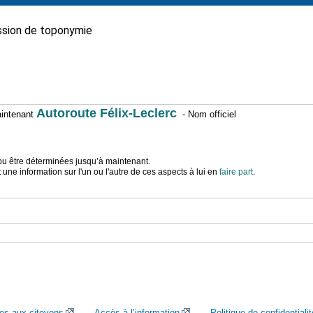
sion de toponymie
Autoroute Félix-Leclerc
maintenant
- Nom officiel
t pu être déterminées jusqu’à maintenant.
ne information sur l'un ou l'autre de ces aspects à lui en
faire part
.
ces aux citoyens
Accès à l’information
Politique de confidentialit