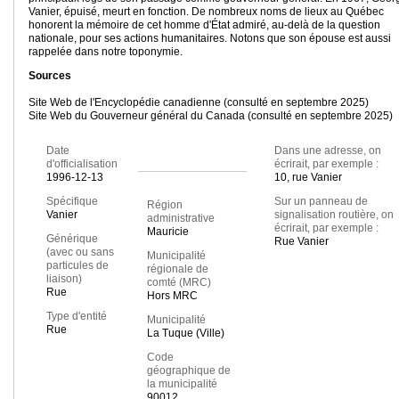
Vanier, épuisé, meurt en fonction. De nombreux noms de lieux au Québec
honorent la mémoire de cet homme d'État admiré, au-delà de la question
nationale, pour ses actions humanitaires. Notons que son épouse est aussi
rappelée dans notre toponymie.
Sources
Site Web de l'Encyclopédie canadienne (consulté en septembre 2025)
Site Web du Gouverneur général du Canada (consulté en septembre 2025)
Date
Dans une adresse, on
d'officialisation
écrirait, par exemple :
1996-12-13
10, rue Vanier
Spécifique
Sur un panneau de
Région
Vanier
signalisation routière, on
administrative
écrirait, par exemple :
Mauricie
Générique
Rue Vanier
(avec ou sans
Municipalité
particules de
régionale de
liaison)
comté (MRC)
Rue
Hors MRC
Type d'entité
Municipalité
Rue
La Tuque (Ville)
Code
géographique de
la municipalité
90012