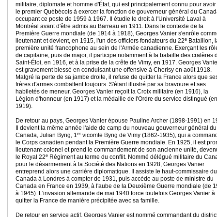
militaire, diplomate et homme d'État, qui est principalement connu pour avoir
le premier Québécois à exercer la fonction de gouverneur général du Canad
occupant ce poste de 1959 à 1967. Il étudie le droit à l'Université Laval à
Montréal avant d'être admis au Barreau en 1911. Dans le contexte de la
Première Guerre mondiale (de 1914 à 1918), Georges Vanier s'enrôle com
e
lieutenant et devient, en 1915, l'un des officiers fondateurs du 22
Bataillon, l
première unité francophone au sein de l'Armée canadienne. Exerçant les rôl
de capitaine, puis de major, il participe notamment à la bataille des cratères 
Saint-Éloi, en 1916, et à la prise de la crête de Vimy, en 1917. Georges Vanie
est gravement blessé en conduisant une offensive à Cherisy en août 1918.
Malgré la perte de sa jambe droite, il refuse de quitter la France alors que se
frères d'armes combattent toujours. S'étant illustré par sa bravoure et ses
habiletés de meneur, Georges Vanier reçoit la Croix militaire (en 1916), la
Légion d'honneur (en 1917) et la médaille de l'Ordre du service distingué (e
1919).
De retour au pays, Georges Vanier épouse Pauline Archer (1898-1991) en 1
Il devient la même année l'aide de camp du nouveau gouverneur général du
er
Canada, Julian Byng, 1
vicomte Byng de Vimy (1862-1935), qui a comman
le Corps canadien pendant la Première Guerre mondiale. En 1925, il est pr
lieutenant-colonel et prend le commandement de son ancienne unité, deve
e
le Royal 22
Régiment au terme du conflit. Nommé délégué militaire du Can
pour le désarmement à la Société des Nations en 1928, Georges Vanier
entreprend alors une carrière diplomatique. Il assiste le haut-commissaire du
Canada à Londres à compter de 1931, puis accède au poste de ministre du
Canada en France en 1939, à l'aube de la Deuxième Guerre mondiale (de 
à 1945). L'invasion allemande de mai 1940 force toutefois Georges Vanier à
quitter la France de manière précipitée avec sa famille.
De retour en service actif, Georges Vanier est nommé commandant du distric