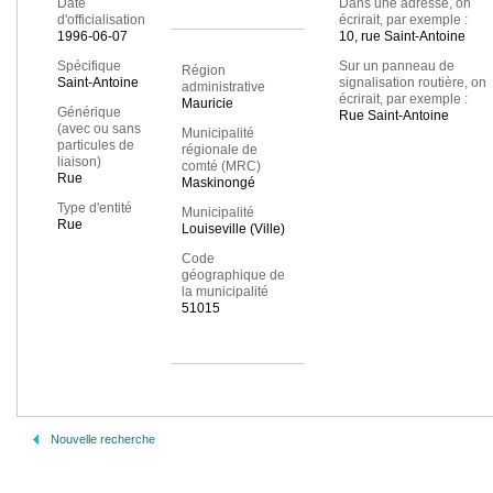
Date
Dans une adresse, on
d'officialisation
écrirait, par exemple :
1996-06-07
10, rue Saint-Antoine
Spécifique
Sur un panneau de
Région
Saint-Antoine
signalisation routière, on
administrative
écrirait, par exemple :
Mauricie
Générique
Rue Saint-Antoine
(avec ou sans
Municipalité
particules de
régionale de
liaison)
comté (MRC)
Rue
Maskinongé
Type d'entité
Municipalité
Rue
Louiseville (Ville)
Code
géographique de
la municipalité
51015
Nouvelle recherche