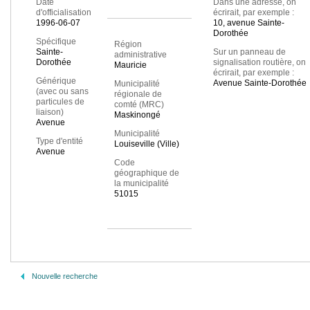
Date
Dans une adresse, on
d'officialisation
écrirait, par exemple :
1996-06-07
10, avenue Sainte-
Dorothée
Spécifique
Région
Sainte-
Sur un panneau de
administrative
Dorothée
signalisation routière, on
Mauricie
écrirait, par exemple :
Générique
Avenue Sainte-Dorothée
Municipalité
(avec ou sans
régionale de
particules de
comté (MRC)
liaison)
Maskinongé
Avenue
Municipalité
Type d'entité
Louiseville (Ville)
Avenue
Code
géographique de
la municipalité
51015
Nouvelle recherche