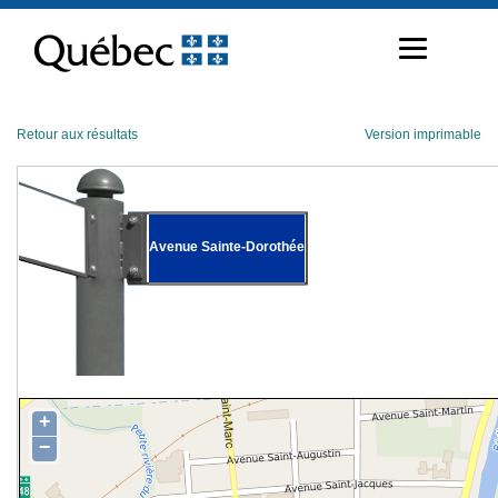
Passer
au
contenu
Retour aux résultats
Version imprimable
Avenue Sainte-Dorothée
+
−