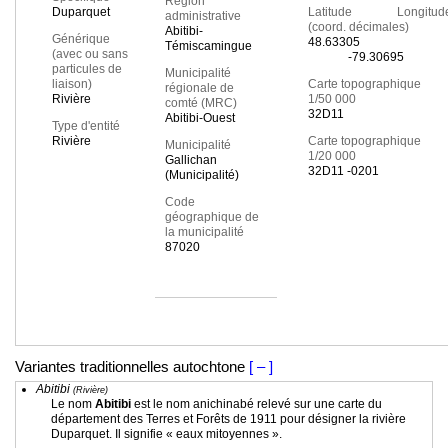
Région
Duparquet
Latitude Longitud
administrative
(coord. décimales)
Abitibi-
Générique
48.63305
Témiscamingue
(avec ou sans
-79.30695
particules de
Municipalité
liaison)
Carte topographique
régionale de
Rivière
1/50 000
comté (MRC)
32D11
Abitibi-Ouest
Type d'entité
Rivière
Carte topographique
Municipalité
1/20 000
Gallichan
32D11 -0201
(Municipalité)
Code
géographique de
la municipalité
87020
Variantes traditionnelles autochtone
[ – ]
Abitibi
(Rivière)
Le nom
Abitibi
est le nom anichinabé relevé sur une carte du
département des Terres et Forêts de 1911 pour désigner la rivière
Duparquet. Il signifie « eaux mitoyennes ».