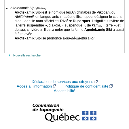
Akotekamik Sipi
(Rivière)
Akotekamik Sipi
est le nom que les Anichinabés de Pikogan, ou
Abitibiwinnik
en langue anichinabée, utilisent pour désigner le cours
d’eau dont le nom officiel est
Rivière Duparquet
. Il signifie « rivière de
la terre suspendue », d’
akote
, « suspendue », de
kamik
, « terre », et
de
sipi
, « rivière ». Il est à noter que la forme
Agodekamig Sibi
a aussi
été relevée.
Akotekamik Sipi
se prononce
a-go-dé-ka-mig si-bi
.
Nouvelle recherche
Déclaration de services aux citoyens
Accès à l’information
Politique de confidentialité
Accessibilité