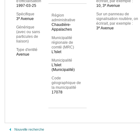
d'officialisation
écrirait, par exemple :
e
1997-03-25
10, 3
Avenue
Spécifique
Sur un panneau de
Région
e
3
Avenue
signalisation routière, on
administrative
écrirait, par exemple :
Chaudière-
Générique
e
3
Avenue
Appalaches
(avec ou sans
particules de
Municipalité
liaison)
régionale de
comté (MRC)
Type d'entité
L'Islet
Avenue
Municipalité
L'Islet
(Municipalité)
Code
géographique de
la municipalité
17078
Nouvelle recherche