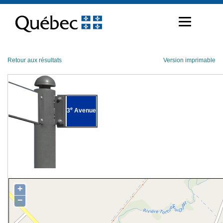
Passer
au
contenu
Retour aux résultats
Version imprimable
e
3
Avenue
+
−