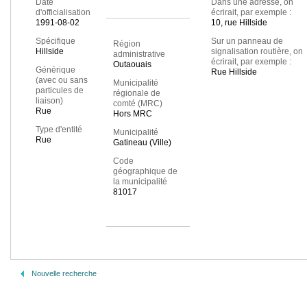
Date
Dans une adresse, on
d'officialisation
écrirait, par exemple :
1991-08-02
10, rue Hillside
Spécifique
Sur un panneau de
Région
Hillside
signalisation routière, on
administrative
écrirait, par exemple :
Outaouais
Générique
Rue Hillside
(avec ou sans
Municipalité
particules de
régionale de
liaison)
comté (MRC)
Rue
Hors MRC
Type d'entité
Municipalité
Rue
Gatineau (Ville)
Code
géographique de
la municipalité
81017
Nouvelle recherche