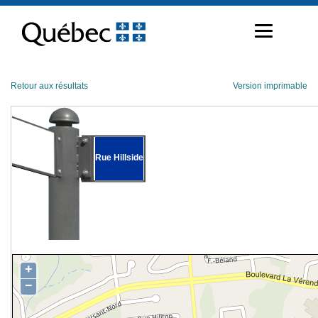
Passer
au
contenu
Retour aux résultats
Version imprimable
Rue Hillside
+
−