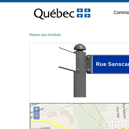
Passer
au
Commis
contenu
Retour aux résultats
Rue Sanscar
+
−