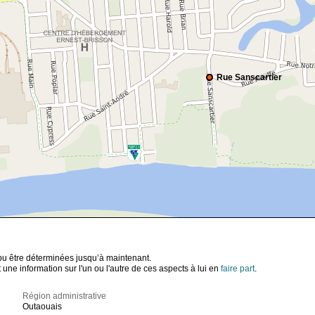
Rue Sanscartier
t pu être déterminées jusqu’à maintenant.
ne information sur l'un ou l'autre de ces aspects à lui en
faire part
.
Région administrative
Outaouais